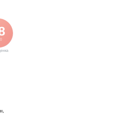
8
00
ценка
н,